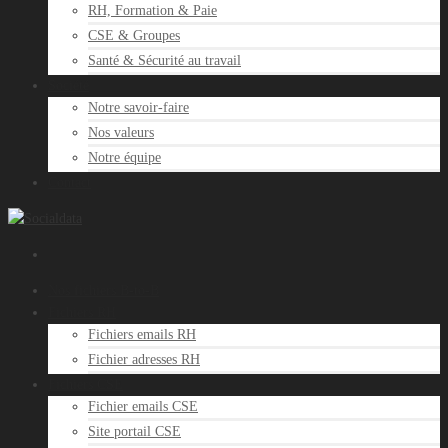
RH, Formation & Paie
CSE & Groupes
Santé & Sécurité au travail
Société
Notre savoir-faire
Nos valeurs
Notre équipe
Contact
Nos fichiers B-to-B
Fichiers RH
Fichiers emails RH
Fichier adresses RH
Fichiers CSE
Fichier emails CSE
Site portail CSE