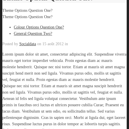
Theme Options Question One?
Theme Options Question One?
Colour Options Question One?
General Question Two?
Posted by
Socialdata
on
15 août 2012
in
Lorem ipsum dolor sit amet, consectetur adipiscing elit. Suspendisse viverra
mauris eget tortor imperdiet vehicula. Proin egestas diam ac mauris
molestie hendrerit. Quisque nec nisi tortor. Etiam at mauris sit amet magna
suscipit hend merit non sed ligula. Vivamus purus odio, mollis ut sagittis
vel, feugiat et nulla. Proin egestas diam ac mauris molestie hendrerit.
Quisque nec nisi tortor. Etiam at mauris sit amet magna suscipit hendrerit
non sed ligula. Vivamus purus odio, mollis ut sagittis vel, feugiat et nulla.
Aenean id felis sed ligula volutpat consectetur. Vestibulum ante ipsum
primis in faucibus orci luctus et ultrices posuere cubilia Curae; Praesent eu
lacus diam. Vestibulum ut sem odio, eu sollicitudin tellus. Sed varius
pellentesque dignissim. Cras in sapien orci. Morbi at ligula dui, eget laoreet
risus. Suspendisse luctus purus in dolor tempor ac lobortis turpis sagittis.