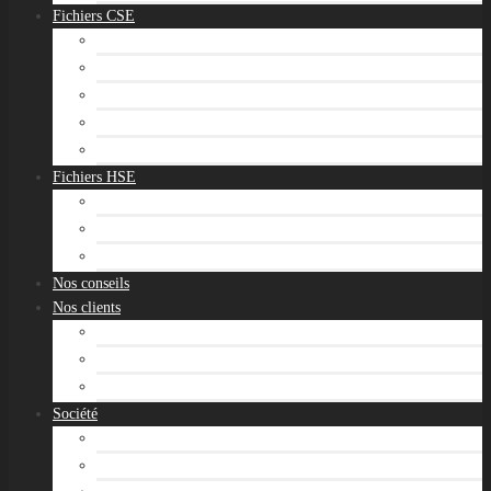
Fichiers CSE
Fichier emails CSE
Site portail CSE
Fichier Essentiel CSE
Fichier Intégral CSE
Fichier Siret CSE
Fichiers HSE
Fichiers emails HSE
Fichier adresses HSE
Site portail HSE
Nos conseils
Nos clients
RH, Formation & Paie
CSE & Groupes
Santé & Sécurité au travail
Société
Notre savoir-faire
Nos valeurs