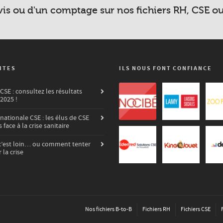
vis ou d'un comptage sur nos fichiers RH, CSE o
ITES
ILS NOUS FONT CONFIANCE
SE : consultez les résultats
 2025 !
nationale CSE : les élus de CSE
 face à la crise sanitaire
’est loin… ou comment tenter
 la crise
Nos fichiers B-to-B
Fichiers RH
Fichiers CSE