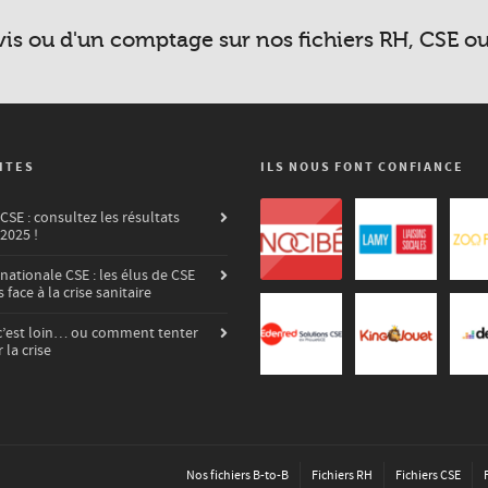
vis ou d'un comptage sur nos fichiers RH, CSE o
ITES
ILS NOUS FONT CONFIANCE
SE : consultez les résultats
 2025 !
nationale CSE : les élus de CSE
 face à la crise sanitaire
’est loin… ou comment tenter
 la crise
Nos fichiers B-to-B
Fichiers RH
Fichiers CSE