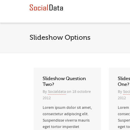
Slideshow Options
Slideshow Question
Slide
Two?
One?
By
Socialdata
on
18 octobre
By
Soc
2012
2012
Lorem ipsum dolor sit amet,
Lorem 
consectetur adipiscing elit.
consect
Suspendisse viverra mauris
Suspen
eget tortor imperdiet
eget to