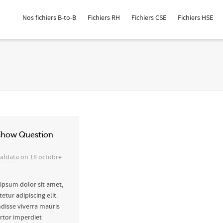
Nos fichiers B-to-B
Fichiers RH
Fichiers CSE
Fichiers HSE
show Question
ialdata
on
18 octobre
ipsum dolor sit amet,
etur adipiscing elit.
disse viverra mauris
rtor imperdiet