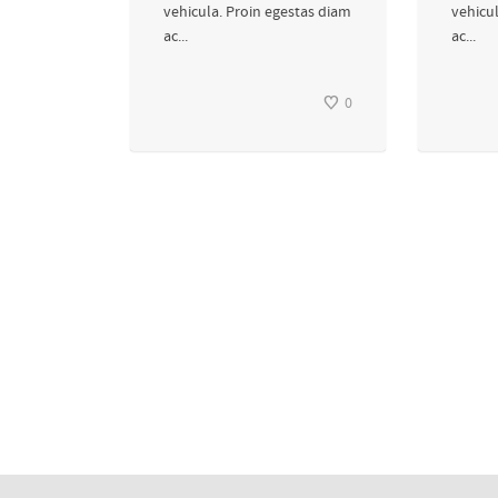
vehicula. Proin egestas diam
vehicu
ac...
ac...
0